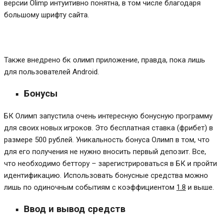
версии Olimp интуитивно понятна, в том числе благодаря
большому шрифту сайта.
Также внедрено бк олимп приложение, правда, пока лишь
для пользователей Android.
Бонусы
БК Олимп запустила очень интересную бонусную программу
для своих новых игроков. Это бесплатная ставка (фрибет) в
размере 500 рублей. Уникальность бонуса Олимп в том, что
для его получения не нужно вносить первый депозит. Все,
что необходимо беттору – зарегистрироваться в БК и пройти
идентификацию. Использовать бонусные средства можно
лишь по одиночным событиям с коэффициентом
1.8
и выше.
Ввод и вывод средств