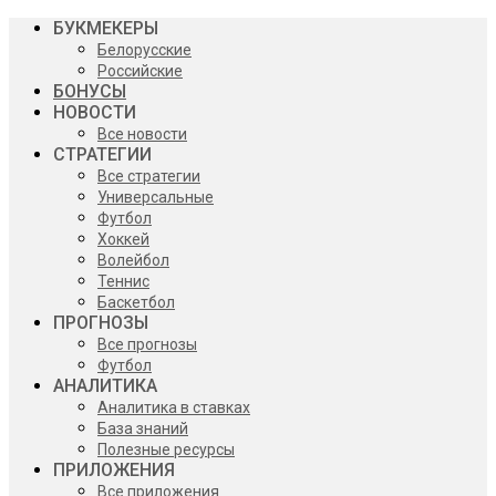
БУКМЕКЕРЫ
Белорусские
Российские
БОНУСЫ
НОВОСТИ
Все новости
СТРАТЕГИИ
Все стратегии
Универсальные
Футбол
Хоккей
Волейбол
Теннис
Баскетбол
ПРОГНОЗЫ
Все прогнозы
Футбол
АНАЛИТИКА
Аналитика в ставках
База знаний
Полезные ресурсы
ПРИЛОЖЕНИЯ
Все приложения