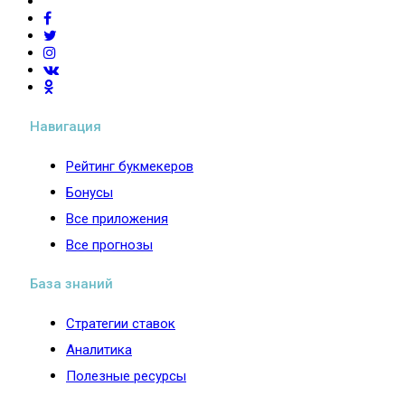
Навигация
Рейтинг букмекеров
Бонусы
Все приложения
Все прогнозы
База знаний
Стратегии ставок
Аналитика
Полезные ресурсы