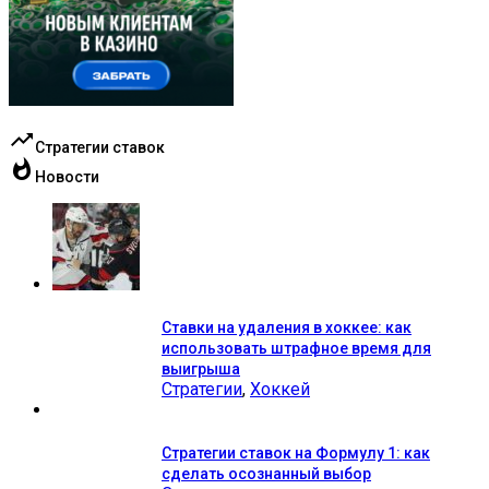
trending_up
Стратегии ставок
whatshot
Новости
Ставки на удаления в хоккее: как
использовать штрафное время для
выигрыша
Стратегии
,
Хоккей
Стратегии ставок на Формулу 1: как
сделать осознанный выбор