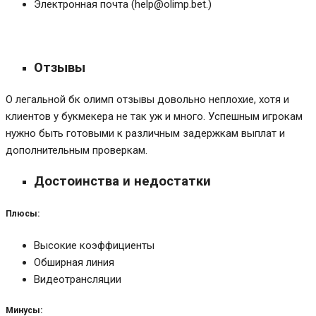
Электронная почта (help@olimp.bet.)
Отзывы
О легальной бк олимп отзывы довольно неплохие, хотя и
клиентов у букмекера не так уж и много. Успешным игрокам
нужно быть готовыми к различным задержкам выплат и
дополнительным проверкам.
Достоинства и недостатки
Плюсы:
Высокие коэффициенты
Обширная линия
Видеотрансляции
Минусы: