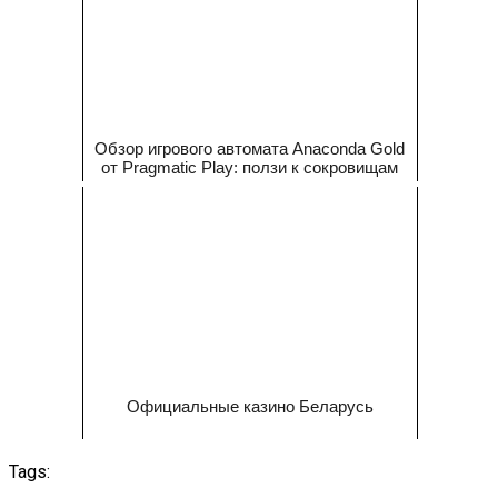
Обзор игрового автомата Anaconda Gold
от Pragmatic Play: ползи к сокровищам
Официальные казино Беларусь
Tags: