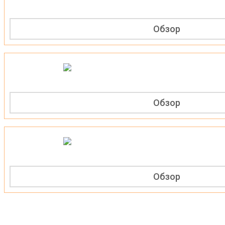
Обзор
4
Обзор
5
Обзор
Новости из мира спортивных ставок, рейтинг букмекеров 