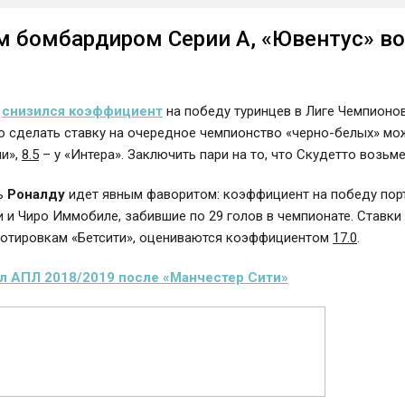
м бомбардиром Серии А, «Ювентус» в
о
снизился коэффициент
на победу туринцев в Лиге Чемпионо
 то сделать ставку на очередное чемпионство «черно-белых» м
ли»,
8.5
– у «Интера». Заключить пари на то, что Скудетто воз
сь
Роналду
идет явным фаворитом: коэффициент на победу пор
и Чиро Иммобиле, забившие по 29 голов в чемпионате. Ставки
котировкам «Бетсити», оцениваются коэффициентом
17.0
.
ул АПЛ 2018/2019 после «Манчестер Сити»