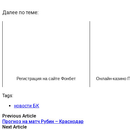
Далее по теме:
Регистрация на сайте Фонбет
Онлайн-казино 
Tags:
новости БК
Previous Article
Прогноз на матч Рубин – Краснодар
Next Article