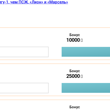
гу-1, чем ПСЖ, «Лион» и «Марсель»
Бонус
10000
Бонус
25000
Бонус