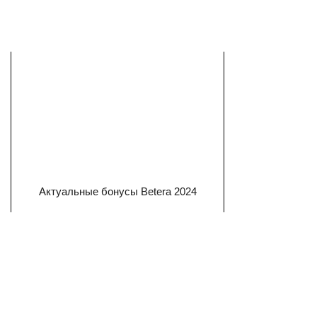
Актуальные бонусы Betera 2024