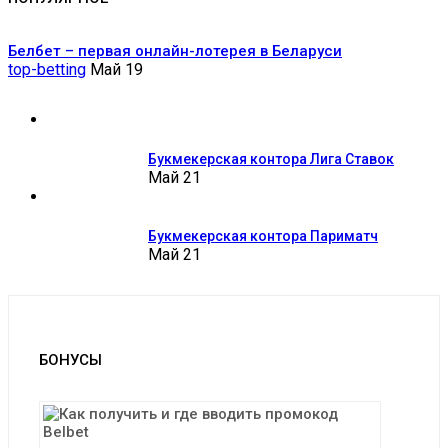
Белбет – первая онлайн-лотерея в Беларуси
top-betting
Май 19
Букмекерская контора Лига Ставок
Май 21
Букмекерская контора Париматч
Май 21
БОНУСЫ