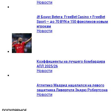
Новости
🎁 Бонус Betera: FreeBet Casino + FreeBet
Sport — до 70 BYN и 150 фриспинов новым
игрокам
Новости
Коэффициенты на лучшего бомбардира
АПЛ 2025/26
Новости
Атлетико Мадрид нацелился на левого
защитника Ливерпуля Эндрю Робертсона
Новости
ПОПУЛЯРНОЕ