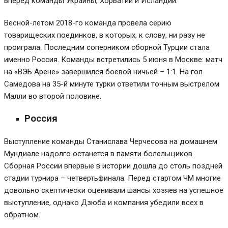
вперед команды Украины, Хорватии и Исландии.
Весной-летом 2018-го команда провела серию
товарищеских поединков, в которых, к слову, ни разу не
проиграла. Последним соперником сборной Турции стала
именно Россия. Команды встретились 5 июня в Москве: матч
на «ВЭБ Арене» завершился боевой ничьей – 1:1. На гол
Самедова на 35-й минуте турки ответили точным выстрелом
Малли во второй половине.
Россия
Выступление команды Станислава Черчесова на домашнем
Мундиале надолго останется в памяти болельщиков.
Сборная России впервые в истории дошла до столь поздней
стадии турнира – четвертьфинала. Перед стартом ЧМ многие
довольно скептически оценивали шансы хозяев на успешное
выступление, однако Дзюба и компания убедили всех в
обратном.