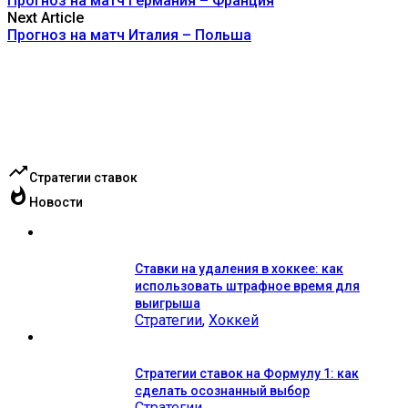
Прогноз на матч Германия – Франция
Next Article
Прогноз на матч Италия – Польша
trending_up
Стратегии ставок
whatshot
Новости
Ставки на удаления в хоккее: как
использовать штрафное время для
выигрыша
Стратегии
,
Хоккей
Стратегии ставок на Формулу 1: как
сделать осознанный выбор
Стратегии