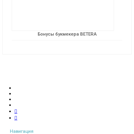
Бонусы букмекера BETERA
Новости из мира спортивных ставок, рейтинг
букмекеров и стратегии успешного беттинга
Навигация