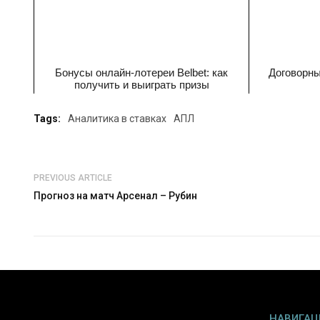
Бонусы онлайн-лотереи Belbet: как
Договорны
получить и выиграть призы
Tags:
Аналитика в ставках
АПЛ
PREVIOUS ARTICLE
Прогноз на матч Арсенал – Рубин
НАВИГАЦ