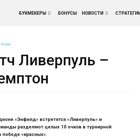
БУКМЕКЕРЫ
БОНУСЫ
НОВОСТИ
СТРАТЕГИ
ГНОЗЫ
тч Ливерпуль –
емптон
тадионе «Энфилд» встретятся «Ливерпуль» и
оманды разделяют целых 10 очков в турнирной
в победе «красных».