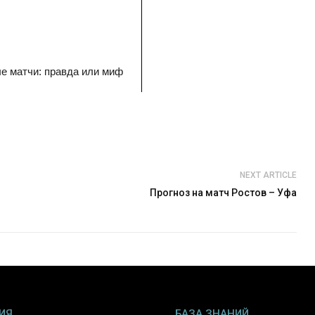
е матчи: правда или миф
NEXT ARTICLE
Прогноз на матч Ростов – Уфа
ИЯ
БАЗА ЗНАНИЙ