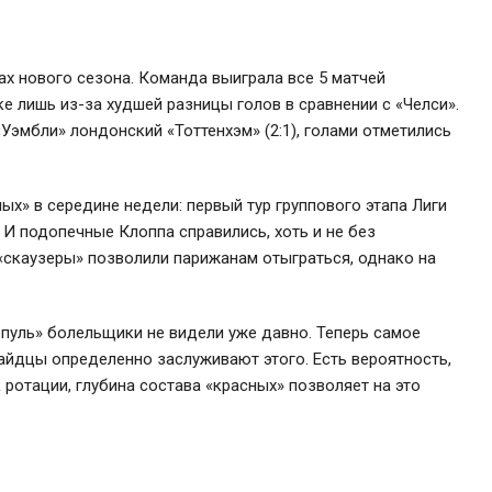
ах нового сезона. Команда выиграла все 5 матчей
е лишь из-за худшей разницы голов в сравнении с «Челси».
Уэмбли» лондонский «Тоттенхэм» (2:1), голами отметились
х» в середине недели: первый тур группового этапа Лиги
И подопечные Клоппа справились, хоть и не без
 «скаузеры» позволили парижанам отыграться, однако на
пуль» болельщики не видели уже давно. Теперь самое
айдцы определенно заслуживают этого. Есть вероятность,
 ротации, глубина состава «красных» позволяет на это