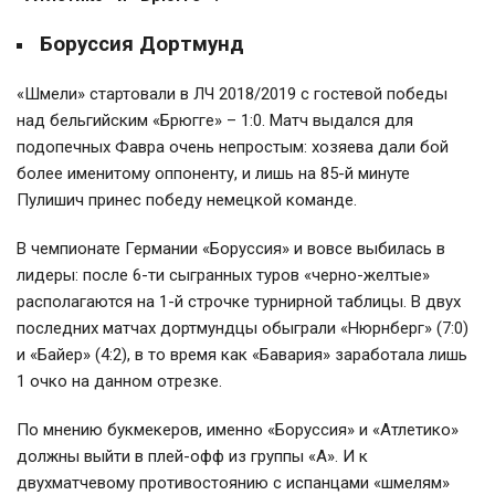
Боруссия Дортмунд
«Шмели» стартовали в ЛЧ 2018/2019 с гостевой победы
над бельгийским «Брюгге» – 1:0. Матч выдался для
подопечных Фавра очень непростым: хозяева дали бой
более именитому оппоненту, и лишь на 85-й минуте
Пулишич принес победу немецкой команде.
В чемпионате Германии «Боруссия» и вовсе выбилась в
лидеры: после 6-ти сыгранных туров «черно-желтые»
располагаются на 1-й строчке турнирной таблицы. В двух
последних матчах дортмундцы обыграли «Нюрнберг» (7:0)
и «Байер» (4:2), в то время как «Бавария» заработала лишь
1 очко на данном отрезке.
По мнению букмекеров, именно «Боруссия» и «Атлетико»
должны выйти в плей-офф из группы «A». И к
двухматчевому противостоянию с испанцами «шмелям»