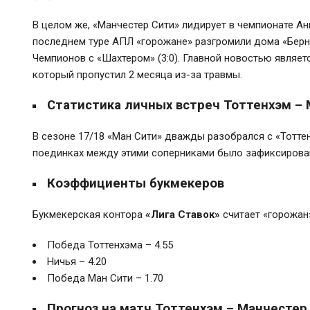
В целом же, «Манчестер Сити» лидирует в чемпионате Анг
последнем туре АПЛ «горожане» разгромили дома «Бернли
Чемпионов с «Шахтером» (3:0). Главной новостью являе
который пропустил 2 месяца из-за травмы.
Статистика личных встреч
Тоттенхэм – 
В сезоне 17/18 «Ман Сити» дважды разобрался с «Тотт
поединках между этими соперниками было зафиксирован
Коэффициенты
букмекеров
Букмекерская контора
«Лига Ставок»
считает «горожан
Победа Тоттенхэма – 4.55
Ничья – 4.20
Победа Ман Сити – 1.70
Прогноз на матч
Тоттенхэм – Манчестер