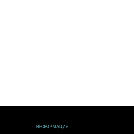
ИНФОРМАЦИЯ