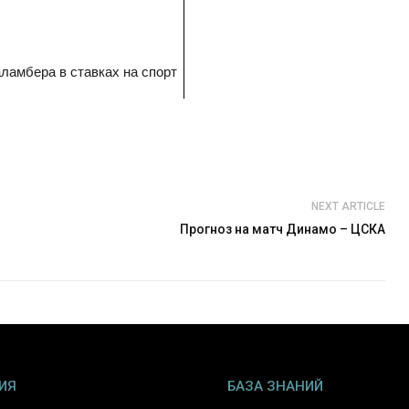
ламбера в ставках на спорт
NEXT ARTICLE
Прогноз на матч Динамо – ЦСКА
ИЯ
БАЗА ЗНАНИЙ