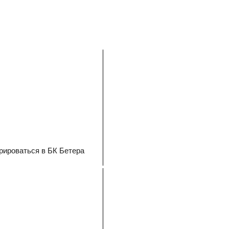
рироваться в БК Бетера