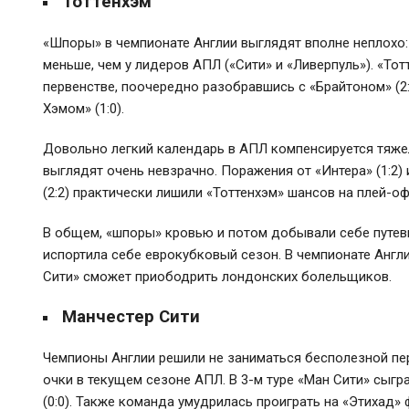
Тоттенхэм
«Шпоры» в чемпионате Англии выглядят вполне неплохо: 
меньше, чем у лидеров АПЛ («Сити» и «Ливерпуль»). «То
первенстве, поочередно разобравшись с «Брайтоном» (2:
Хэмом» (1:0).
Довольно легкий календарь в АПЛ компенсируется тяж
выглядят очень невзрачно. Поражения от «Интера» (1:2) 
(2:2) практически лишили «Тоттенхэм» шансов на плей-о
В общем, «шпоры» кровью и потом добывали себе путевк
испортила себе еврокубковый сезон. В чемпионате Англ
Сити» сможет приободрить лондонских болельщиков.
Манчестер Сити
Чемпионы Англии решили не заниматься бесполезной п
очки в текущем сезоне АПЛ. В 3-м туре «Ман Сити» сыгра
(0:0). Также команда умудрилась проиграть на «Этихад» 