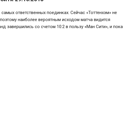
 самых ответственных поединках. Сейчас «Тоттенхэм» не
 поэтому наиболее вероятным исходом матча видится
д завершились со счетом 10:2 в пользу «Ман Сити», и пока