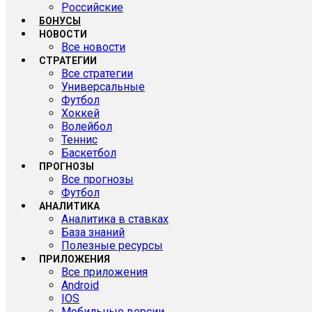
Российские
БОНУСЫ
НОВОСТИ
Все новости
СТРАТЕГИИ
Все стратегии
Универсальные
Футбол
Хоккей
Волейбол
Теннис
Баскетбол
ПРОГНОЗЫ
Все прогнозы
Футбол
АНАЛИТИКА
Аналитика в ставках
База знаний
Полезные ресурсы
ПРИЛОЖЕНИЯ
Все приложения
Android
IOS
Мобильные версии