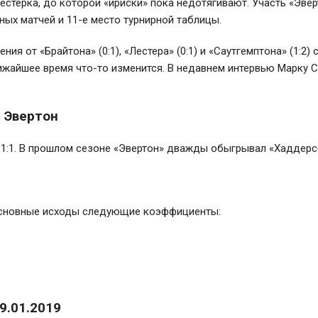
стерка, до которой «ириски» пока недотягивают. Участь «Эве
нных матчей и 11-е место турнирной таблицы.
ния от «Брайтона» (0:1), «Лестера» (0:1) и «Саутгемптона» (1:2
лижайшее время что-то изменится. В недавнем интервью Марку 
 Эвертон
 1:1. В прошлом сезоне «Эвертон» дважды обыгрывал «Хаддерс
основные исходы следующие коэффициенты:
9.01.2019