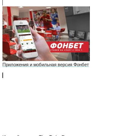
Приложения и мобильная версия Фонбет