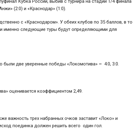
уфинал Кубка России, выбив с турнира на стадии 1/4 финала
жи» (2:0) и «Краснодар» (1:0).
ственно с «Краснодаром». У обеих клубов по 35 баллов, в то
в, и именно следующие туры будут определяющими для
того были две уверенные победы «Локомотива»
–
4:0, 3:0.
ива» оценивается коэффициентом 2,49.
кже важность трех набранных очков заставит «Локо» и
исход поединка должен решить всего один гол.