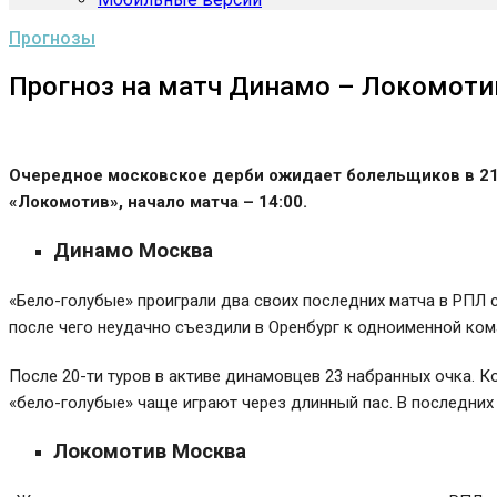
Прогнозы
Прогноз на матч Динамо – Локомоти
Очередное московское дерби ожидает болельщиков в 21-м
«Локомотив», начало матча – 14:00.
Динамо Москва
«Бело-голубые» проиграли два своих последних матча в РПЛ 
после чего неудачно съездили в Оренбург к одноименной ком
После 20-ти туров в активе динамовцев 23 набранных очка. К
«бело-голубые» чаще играют через длинный пас. В последних 
Локомотив
Москва