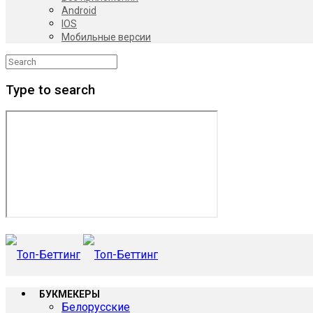
Android
IOS
Мобильные версии
Type to search
БУКМЕКЕРЫ
Белорусские