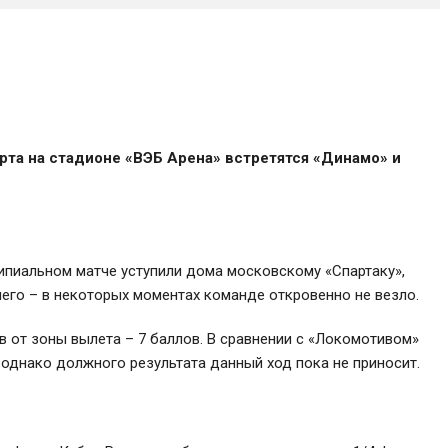
рта на стадионе «ВЭБ Арена» встретятся «Динамо» и
ипиальном матче уступили дома московскому «Спартаку»,
его – в некоторых моментах команде откровенно не везло.
в от зоны вылета – 7 баллов. В сравнении с «Локомотивом»
 однако должного результата данный ход пока не приносит.