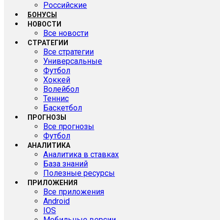
Российские
БОНУСЫ
НОВОСТИ
Все новости
СТРАТЕГИИ
Все стратегии
Универсальные
Футбол
Хоккей
Волейбол
Теннис
Баскетбол
ПРОГНОЗЫ
Все прогнозы
Футбол
АНАЛИТИКА
Аналитика в ставках
База знаний
Полезные ресурсы
ПРИЛОЖЕНИЯ
Все приложения
Android
IOS
Мобильные версии