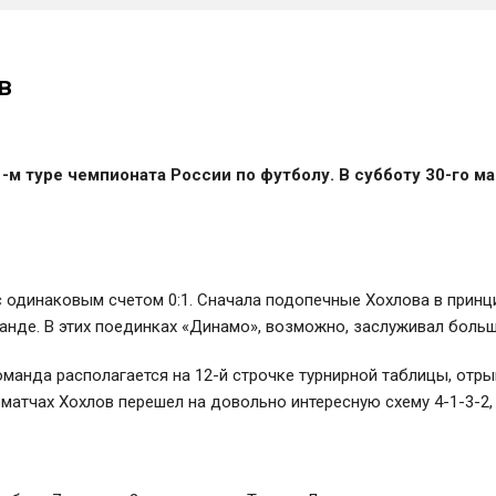
в
 туре чемпионата России по футболу. В субботу 30-го ма
с одинаковым счетом 0:1. Сначала подопечные Хохлова в принц
анде. В этих поединках «Динамо», возможно, заслуживал больш
оманда располагается на 12-й строчке турнирной таблицы, отры
матчах Хохлов перешел на довольно интересную схему 4-1-3-2,