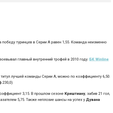
 победу туринцев в Серии А равен 1,55. Команда неизменно
воевывал главный внутренний трофей в 2010 году.
БК Winline
 титул лучшей команды Серии А, можно по коэффициенту 6,50.
.230,0).
коэффициент 3,15. В прошлом сезоне
Криштиану
, забив 21 гол,
казателем 5,75. Также неплохие шансы на успех у
Дувана