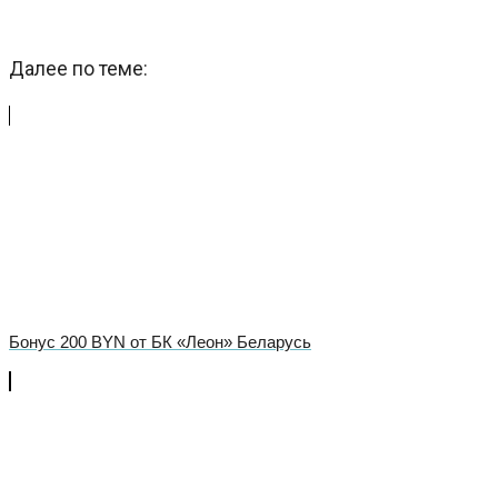
Далее по теме:
Бонус 200 BYN от БК «Леон» Беларусь