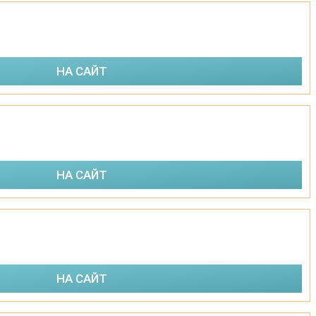
НА САЙТ
НА САЙТ
НА САЙТ