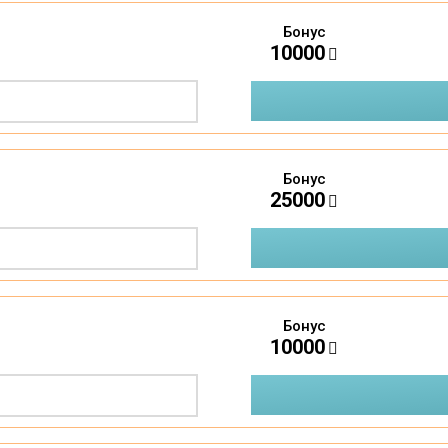
Бонус
10000
Бонус
25000
Бонус
10000