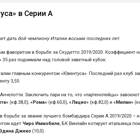
уса» в Серии А
т дать бой чемпиону Италии восьми последних лет.
ым фаворитом в борьбе за Скудетто 2019/2020. Коэффициент на
» 35 раз поднимали над головой заветный кубок.
алии главным конкурентом «Ювентуса». Последний раз клуб за
нту 3,55.
Анчелотти. Заключить пари на то, что «партенопейцы» завоюют
нта»
(кф.38,0),
«Рома»
(кф.60,0),
«Лацио»
(кф.82,0) и
«Милан»
(кф
в борьбе за звание лучшего бомбардира Серии А 2019/2020 – 
ентом идет
Чиро Иммобиле
, БК Винлайн котирует итальянца по
Эдина Джеко
(10,0).