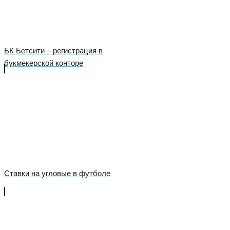
БК Бетсити – регистрация в
букмекерской конторе
Ставки на угловые в футболе