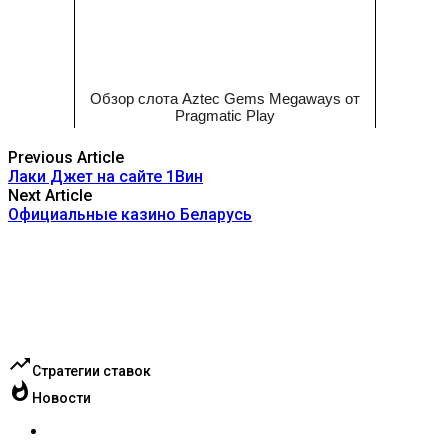
Обзор слота Aztec Gems Megaways от
Pragmatic Play
Previous Article
Лаки Джет на сайте 1Вин
Next Article
Официальные казино Беларусь
trending_up
Стратегии ставок
whatshot
Новости