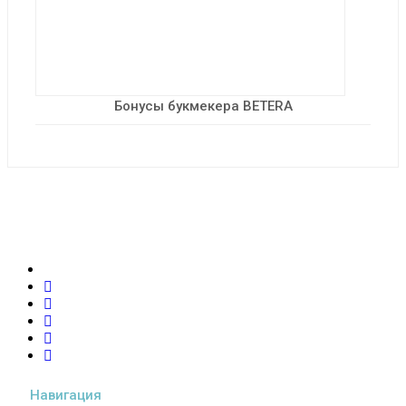
Бонусы букмекера BETERA
Новости из мира спортивных ставок, рейтинг
букмекеров и стратегии успешного беттинга
Навигация