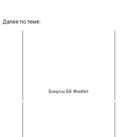
Далее по теме:
Бонусы БК Фонбет