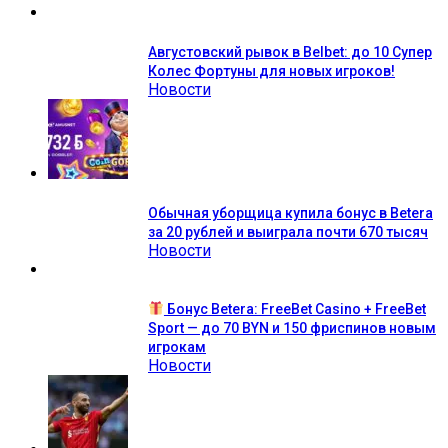
Августовский рывок в Belbet: до 10 Супер
Колес Фортуны для новых игроков!
Новости
Обычная уборщица купила бонус в Betera
за 20 рублей и выиграла почти 670 тысяч
Новости
Бонус Betera: FreeBet Casino + FreeBet
Sport — до 70 BYN и 150 фриспинов новым
игрокам
Новости