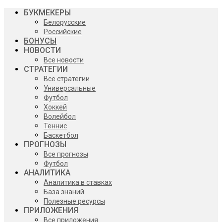
БУКМЕКЕРЫ
Белорусские
Российские
БОНУСЫ
НОВОСТИ
Все новости
СТРАТЕГИИ
Все стратегии
Универсальные
Футбол
Хоккей
Волейбол
Теннис
Баскетбол
ПРОГНОЗЫ
Все прогнозы
Футбол
АНАЛИТИКА
Аналитика в ставках
База знаний
Полезные ресурсы
ПРИЛОЖЕНИЯ
Все приложения