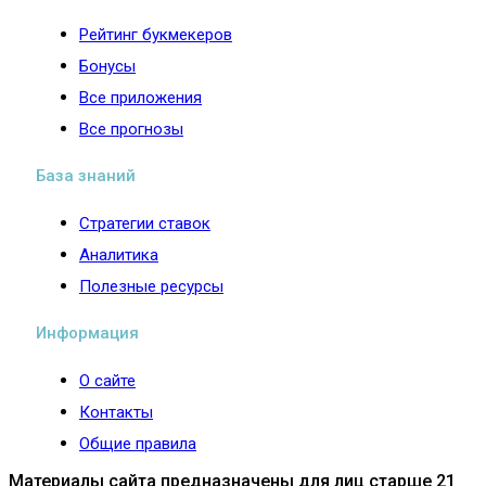
Рейтинг букмекеров
Бонусы
Все приложения
Все прогнозы
База знаний
Стратегии ставок
Аналитика
Полезные ресурсы
Информация
О сайте
Контакты
Общие правила
Материалы сайта предназначены для лиц старше 21