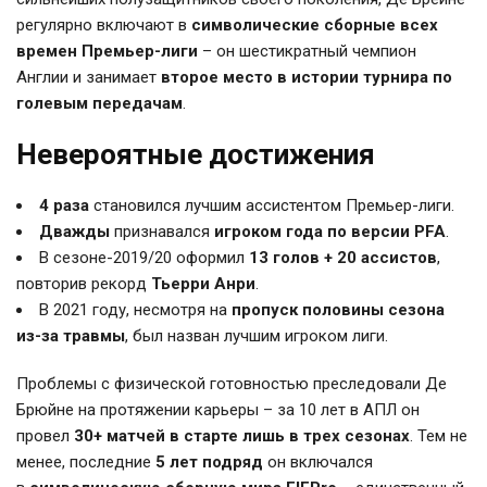
регулярно включают в
символические сборные всех
времен Премьер-лиги
– он шестикратный чемпион
Англии и занимает
второе место в истории турнира по
голевым передачам
.
Невероятные достижения
4 раза
становился лучшим ассистентом Премьер-лиги.
Дважды
признавался
игроком года по версии PFA
.
В сезоне-2019/20 оформил
13 голов + 20 ассистов
,
повторив рекорд
Тьерри Анри
.
В 2021 году, несмотря на
пропуск половины сезона
из-за травмы
, был назван лучшим игроком лиги.
Проблемы с физической готовностью преследовали Де
Брюйне на протяжении карьеры – за 10 лет в АПЛ он
провел
30+ матчей в старте лишь в трех сезонах
. Тем не
менее, последние
5 лет подряд
он включался