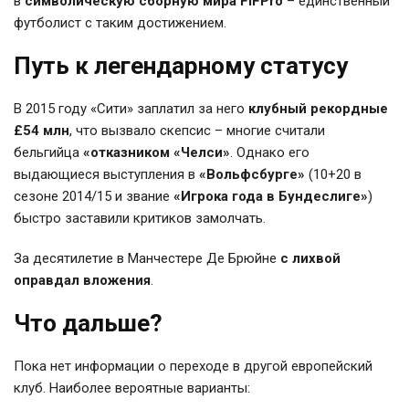
в
символическую сборную мира FIFPro
– единственный
футболист с таким достижением.
Путь к легендарному статусу
В 2015 году «Сити» заплатил за него
клубный рекордные
£54 млн
, что вызвало скепсис – многие считали
бельгийца
«отказником «Челси»
. Однако его
выдающиеся выступления в
«Вольфсбурге»
(10+20 в
сезоне 2014/15 и звание
«Игрока года в Бундеслиге»
)
быстро заставили критиков замолчать.
За десятилетие в Манчестере Де Брюйне
с лихвой
оправдал вложения
.
Что дальше?
Пока нет информации о переходе в другой европейский
клуб. Наиболее вероятные варианты: