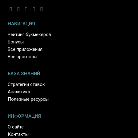
НАВИГАЦИЯ
Рейтинг букмекеров
Бонусы
Все приложения
Все прогнозы
БАЗА ЗНАНИЙ
Стратегии ставок
Аналитика
Полезные ресурсы
ИНФОРМАЦИЯ
О сайте
Контакты