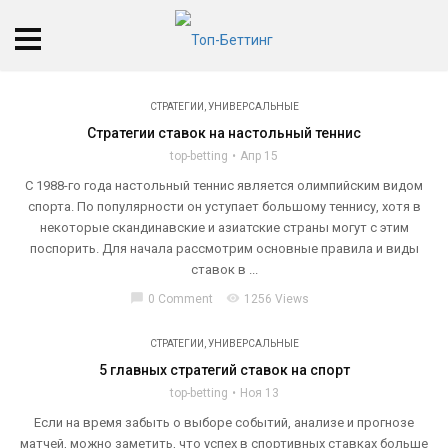
СТРАТЕГИИ
,
УНИВЕРСАЛЬНЫЕ
Стратегии ставок на настольный теннис
top-betting
Апр 15
С 1988-го года настольный теннис является олимпийским видом
спорта. По популярности он уступает большому теннису, хотя в
некоторые скандинавские и азиатские страны могут с этим
поспорить. Для начала рассмотрим основные правила и виды
ставок в ...
chat_bubble
visibility
0 Comment
1256 Views
СТРАТЕГИИ
,
УНИВЕРСАЛЬНЫЕ
5 главных стратегий ставок на спорт
top-betting
Ноя 13
Если на время забыть о выборе событий, анализе и прогнозе
матчей, можно заметить, что успех в спортивных ставках больше