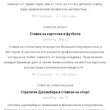
зависит от суммы пари, чем от того, на что вы делаете ставку.
Один американский профессор математики, ...
chat_bubble
visibility
0 Comment
1120 Views
СТРАТЕГИИ
,
ФУТБОЛ
Ставки на карточки в футболе
top-betting
Апр 22
Ставки на статистику пользуются большой популярностью у
бетторов. В частности это касается профессиональных игроков,
которые не любят зависеть от исхода поединка. Практически
каждый букмекер дает в своей линии роспись на желтые карточки,
рассмотрим основные разновидности ...
chat_bubble
visibility
0 Comment
1595 Views
СТРАТЕГИИ
,
УНИВЕРСАЛЬНЫЕ
Стратегия Даламбера в ставках на спорт
top-betting
Авг 31
Система «Даламбера» применима в финансовом и спортивном