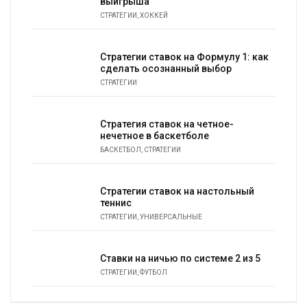
выигрыша
СТРАТЕГИИ
,
ХОККЕЙ
Стратегии ставок на Формулу 1: как
сделать осознанный выбор
СТРАТЕГИИ
Стратегия ставок на четное-
нечетное в баскетболе
БАСКЕТБОЛ
,
СТРАТЕГИИ
Стратегии ставок на настольный
теннис
СТРАТЕГИИ
,
УНИВЕРСАЛЬНЫЕ
Ставки на ничью по системе 2 из 5
СТРАТЕГИИ
,
ФУТБОЛ