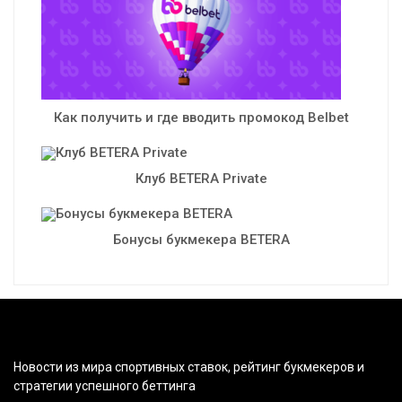
Как получить и где вводить промокод Belbet
Клуб BETERA Private
Бонусы букмекера BETERA
Новости из мира спортивных ставок, рейтинг букмекеров и
стратегии успешного беттинга