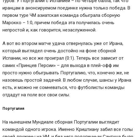
туров. У Португалии с Испанией – по четыре балла, так что
иранцам в анонсируемом поединке нужна только победа. В
первом туре ЧМ азиатская команда обыграла сборную
Марокко – 1:0, причем победа эта получилась очень
непростой и, как говорится, незаслуженной.
А вот во втором матче удача отвернулась уже от Ирана,
который выглядел очень достойно на фоне сборной
Испании, но все же проиграл (0:1). Теперь все зависит от
самих «Принцев Персии» – для выхода в плей-офф им
просто нужно обыгрывать Португалию, что, конечно же, не
назовешь простой задачей. В любом случае, шансы у Ирана
есть, и можно не сомневаться, что футболисты команды
отдадут на поле все свои силы.
Португалия
На нынешнем Мундиале сборная Португалии выглядит
командой одного игрока. Именно Криштиану забил все голы
своей дружины на ЧМ, и без него подопечным Сантуша было