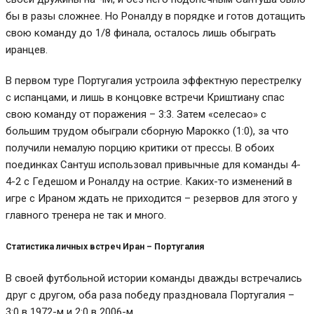
бы в разы сложнее. Но Роналду в порядке и готов дотащить
свою команду до 1/8 финала, осталось лишь обыграть
иранцев.
В первом туре Португалия устроила эффектную перестрелку
с испанцами, и лишь в концовке встречи Криштиану спас
свою команду от поражения – 3:3. Затем «селесао» с
большим трудом обыграли сборную Марокко (1:0), за что
получили немалую порцию критики от прессы. В обоих
поединках Сантуш использовал привычные для команды 4-
4-2 с Гедешом и Роналду на острие. Каких-то изменений в
игре с Ираном ждать не приходится – резервов для этого у
главного тренера не так и много.
Статистика личных встреч
Иран – Португалия
В своей футбольной истории команды дважды встречались
друг с другом, оба раза победу праздновала Португалия –
3:0 в 1972-м и 2:0 в 2006-м.